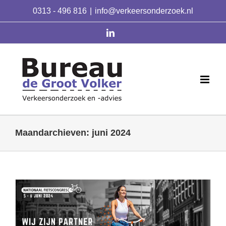
Skip
0313 - 496 816
|
info@verkeersonderzoek.nl
to
content
linkedin
Maandarchieven:
juni 2024