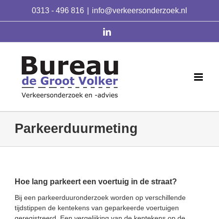
Skip
0313 - 496 816
|
info@verkeersonderzoek.nl
to
content
linkedin
Parkeerduurmeting
Hoe lang parkeert een voertuig in de straat?
Bij een parkeerduuronderzoek worden op verschillende
tijdstippen de kentekens van geparkeerde voertuigen
geregistreerd. Een vergelijking van de kentekens op de