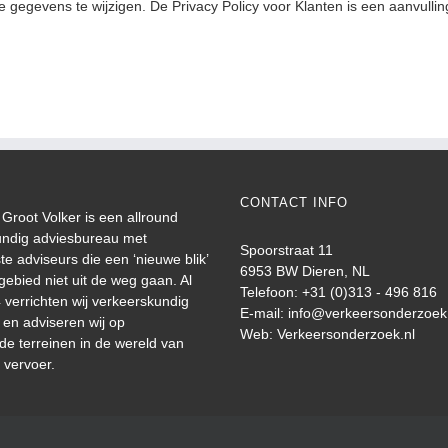
te gegevens te wijzigen.
De Privacy Policy voor Klanten is een aanvulli
CONTACT INFO
Groot Volker is een allround
undig adviesbureau met
Spoorstraat 11
te adviseurs die een ‘nieuwe blik’
6953 BW Dieren, NL
gebied niet uit de weg gaan. Al
Telefoon: +31 (0)313 - 496 816
 verrichten wij verkeerskundig
E-mail:
info@verkeersonderzoek
en adviseren wij op
Web:
Verkeersonderzoek.nl
nde terreinen in de wereld van
 vervoer.