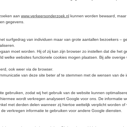
ezoeken aan
www.verkeersonderzoek.nl
kunnen worden bewaard, maar 
gen gegevens.
et surfgedrag van individuen maar van grote aantallen bezoekers – ge
aliseren.
n moet worden. Hij of zij kan zijn browser zo instellen dat die het geb
steld welke websites functionele cookies mogen plaatsen. Bij alle overi
erd, ook weer via de browser.
municatie van deze site beter af te stemmen met de wensen van de in
e gebruiken, zodat wij het gebruik van de website kunnen optimalisere
 hiermee wordt verkregen analyseert Google voor ons. De informatie w
enkel met derden delen wanneer zij hiertoe wettelijk verplicht worden 
e verkregen informatie te gebruiken voor andere Google diensten.