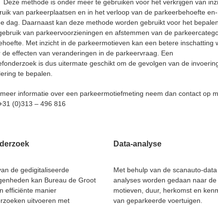
 Deze methode is onder meer te gebruiken voor het verkrijgen van inzi
ebruik van parkeerplaatsen en in het verloop van de parkeerbehoefte en
e dag. Daarnaast kan deze methode worden gebruikt voor het bepale
t gebruik van parkeervoorzieningen en afstemmen van de parkeercateg
hoefte. Met inzicht in de parkeermotieven kan een betere inschatting
 de effecten van veranderingen in de parkeervraag. Een
fonderzoek is dus uitermate geschikt om de gevolgen van de invoerin
ering te bepalen.
g meer informatie over een parkeermotiefmeting neem dan contact op 
 +31 (0)313 – 496 816
derzoek
Data-analyse
an de gedigitaliseerde
Met behulp van de scanauto-dat
genheden kan Bureau de Groot
analyses worden gedaan naar de
n efficiënte manier
motieven, duur, herkomst en ken
rzoeken uitvoeren met
van geparkeerde voertuigen.