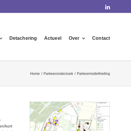
linkedin
Detachering
Actueel
Over
Contact
Home
/
Parkeeronderzoek
/
Parkeermotiefmeting
e
en/kort