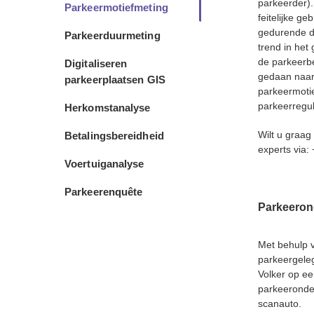
parkeerder).
Parkeermotiefmeting
feitelijke g
gedurende d
Parkeerduurmeting
trend in he
de parkeerbe
Digitaliseren
gedaan naar
parkeerplaatsen GIS
parkeermotie
parkeerregul
Herkomstanalyse
Wilt u graa
Betalingsbereidheid
experts via:
Voertuiganalyse
Parkeerenquête
Parkeeron
Met behulp v
parkeergele
Volker op ee
parkeeronde
scanauto.