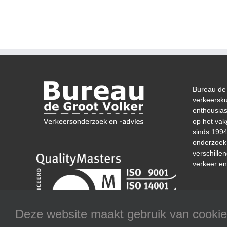
Bureau de 
verkeersk
enthousias
op het vak
sinds 1994
onderzoek 
verschille
verkeer en
Deze website maakt gebruik van cookies