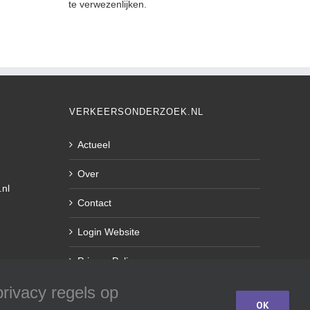
te verwezenlijken.
VERKEERSONDERZOEK.NL
Actueel
Over
.nl
Contact
Login Website
Privacy Policy
rivacy regels op
OK