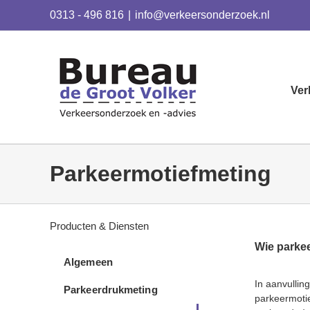
Skip
0313 - 496 816
|
info@verkeersonderzoek.nl
to
content
Ver
Parkeermotiefmeting
Producten & Diensten
Wie parkee
Algemeen
In aanvulli
Parkeerdrukmeting
parkeermotie