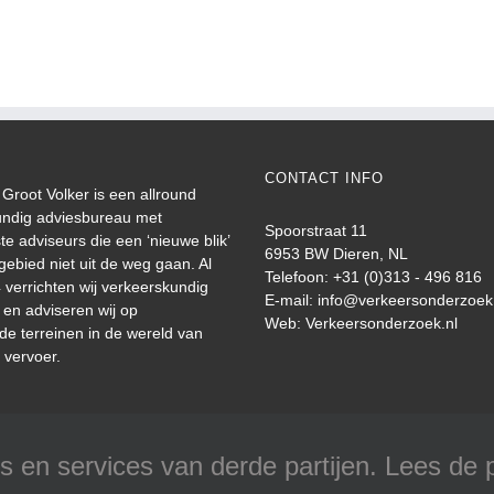
CONTACT INFO
Groot Volker is een allround
undig adviesbureau met
Spoorstraat 11
te adviseurs die een ‘nieuwe blik’
6953 BW Dieren, NL
gebied niet uit de weg gaan. Al
Telefoon: +31 (0)313 - 496 816
 verrichten wij verkeerskundig
E-mail:
info@verkeersonderzoek
en adviseren wij op
Web:
Verkeersonderzoek.nl
nde terreinen in de wereld van
 vervoer.
 en services van derde partijen. Lees de p