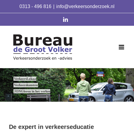
Skip
0313 - 496 816
|
info@verkeersonderzoek.nl
to
content
linkedin
VerkeersLokaal
Verkeerskunsten
JONGleren in het verkeer
De expert in verkeerseducatie