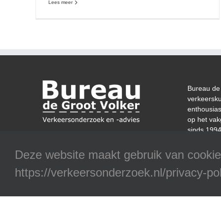
Lees meer
Bureau de 
verkeersk
enthousias
op het vak
sinds 1994
onderzoek 
verschille
Deze website maakt gebruik van cookies
verkeer en
https://verkeersonderzoek.nl/privacy-pol