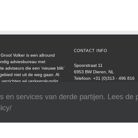
CONTACT INFO
Groot Volker is een allround
undig adviesbureau met
Spoorstraat 11
te adviseurs die een ‘nieuwe blik’
6953 BW Dieren, NL
gebied niet uit de weg gaan. Al
Telefoon: +31 (0)313 - 496 816
 verrichten wij verkeerskundig
E-mail:
info@verkeersonderzoek
en adviseren wij op
Web:
Verkeersonderzoek.nl
nde terreinen in de wereld van
 en services van derde partijen. Lees de p
 vervoer.
icy/