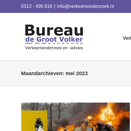
Skip
0313 - 496 816
|
info@verkeersonderzoek.nl
to
content
Ver
Maandarchieven:
mei 2023