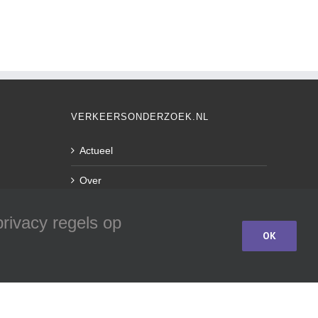
VERKEERSONDERZOEK.NL
Actueel
Over
.nl
Contact
rivacy regels op
OK
Login Website
Privacy Policy