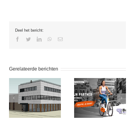
Deel het bericht:
facebook
twitter
linkedin
whatsapp
E-
mail
Gerelateerde berichten
Een nieuw kantoor in
Nationaal Fietscongres
2026!
2024 – Den Haag