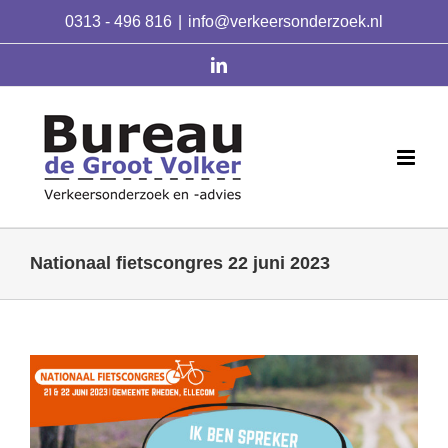
Skip
0313 - 496 816
|
info@verkeersonderzoek.nl
to
content
linkedin
Nationaal fietscongres 22 juni 2023
Bekijk
grotere
afbeelding